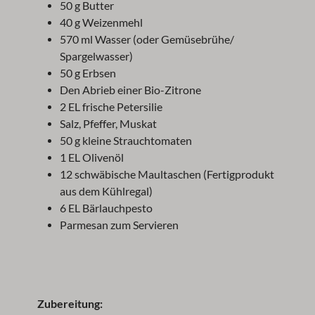
50 g Butter
40 g Weizenmehl
570 ml Wasser (oder Gemüsebrühe/
Spargelwasser)
50 g Erbsen
Den Abrieb einer Bio-Zitrone
2 EL frische Petersilie
Salz, Pfeffer, Muskat
50 g kleine Strauchtomaten
1 EL Olivenöl
12 schwäbische Maultaschen (Fertigprodukt
aus dem Kühlregal)
6 EL Bärlauchpesto
Parmesan zum Servieren
Zubereitung: