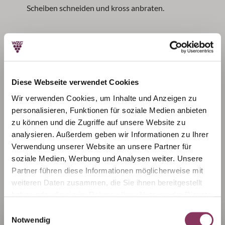
Scheiben schneiden und kross anbraten.
4. Das Spargelragout mit den Maultaschen, den
gerösteten Tomaten, dem Pesto und
Parmesankäse servieren.
Diese Webseite verwendet Cookies
Wir verwenden Cookies, um Inhalte und Anzeigen zu
personalisieren, Funktionen für soziale Medien anbieten
zu können und die Zugriffe auf unsere Website zu
analysieren. Außerdem geben wir Informationen zu Ihrer
Profi-Tipp
: Dazu einen
Württemberger Original
Verwendung unserer Website an unsere Partner für
Müller Thurgau
soziale Medien, Werbung und Analysen weiter. Unsere
Partner führen diese Informationen möglicherweise mit
weiteren Daten zusammen, die Sie ihnen bereitgestellt
haben oder die sie im Rahmen Ihrer Nutzung der Dienste
gesammelt haben.
Herzlich willkommen in unserem Onlineshop!
Einwilligungsauswahl
Wir wünschen einen fröhlichen Frühling und
Notwendig
Wir möchten sicherstellen, dass unsere Produkte nur an
guten Appetit!