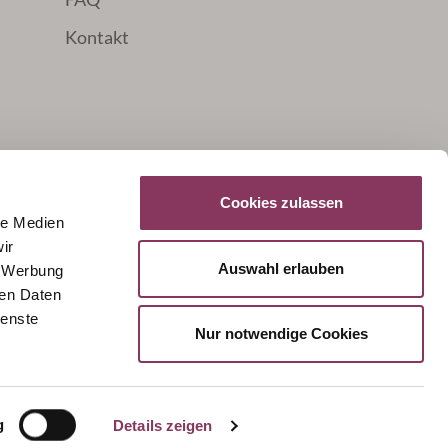
Kontakt
Cookies zulassen
le Medien
ir
Auswahl erlauben
, Werbung
Unser Versandpartner:
ren Daten
ienste
Nur notwendige Cookies
hl zu erhöhen oder zu reduzieren.
Datenschutz
Cookie-Präferenzen
Widerruf
g
Details zeigen