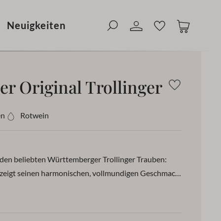
ung in 1-3 Werktagen
Neuigkeiten
r Original Trollinger
en
Rotwein
den beliebten Württemberger Trollinger Trauben:
 zeigt seinen harmonischen, vollmundigen Geschmack
peratur von 14-16 °C.