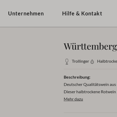
frei bei Bestellungen ab 50 € (Pfand ausgenommen)
Liefer
Unternehmen
Hilfe & Kontakt
Württemberge
Trollinger
Halbtrock
Beschreibung:
Deutscher Qualitätswein aus 
Dieser halbtrockene Rotwein
am besten bei einer Trinktem
Mehr dazu