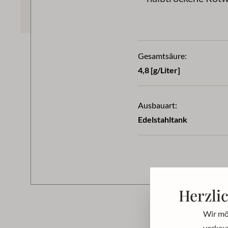
Gesamtsäure:
4,8 [g/Liter]
Ausbauart:
Edelstahltank
Herzli
Wir mö