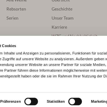
Rebsorten
Geschichte
Serien
Unser Team
Karriere
WZG und Nachhaltigkeit
t Cookies
 Inhalte und Anzeigen zu personalisieren, Funktionen für sozia
e Zugriffe auf unsere Website zu analysieren. Außerdem geben w
rwendung unserer Website an unsere Partner für soziale Medien
Unsere Zahlungsmöglichkeiten:
re Partner führen diese Informationen möglicherweise mit weite
ereitgestellt haben oder die sie im Rahmen Ihrer Nutzung der D
hten Wert ein oder benutze die Schaltflächen um die Anza
Lieferungs- & Zahlungsbedingungen
Impressum
Präferenzen
Statistiken
Marketin
Nährwerte und Zutaten