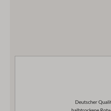
Deutscher Qualit
halbtrockene Rotw