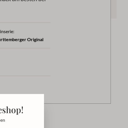
nserie:
rttemberger Original
eshop!
den