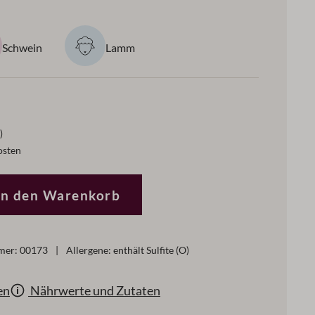
Schwein
Lamm
)
osten
ewünschten Wert ein oder benutze die Schaltflächen um di
In den Warenkorb
mer:
00173
|
Allergene: enthält Sulfite (O)
en
Nährwerte und Zutaten