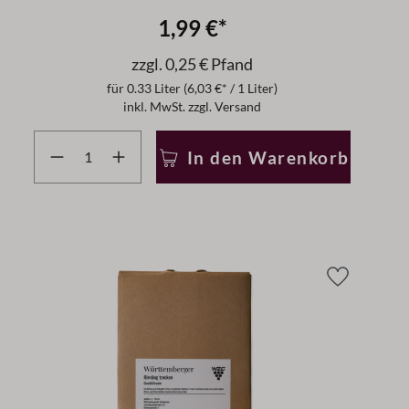
1,99 €*
zzgl. 0,25 € Pfand
für
0.33 Liter
(6,03 €* / 1 Liter)
inkl. MwSt. zzgl. Versand
r zu reduzieren.
 benutze die Schaltflächen um die Anzahl zu erhöhen oder
Produkt Anzahl: Gib den gewünschten Wert ein oder b
In den Warenkorb