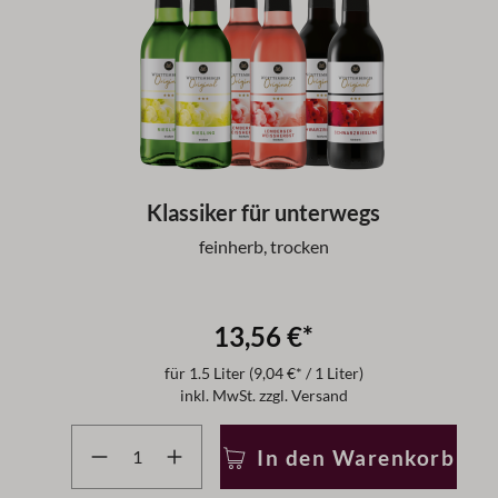
Klassiker für unterwegs
feinherb, trocken
13,56 €*
für
1.5 Liter
(9,04 €* / 1 Liter)
inkl. MwSt. zzgl. Versand
Produkt Anzahl: Gib den gewünschten Wert ein ode
In den Warenkorb