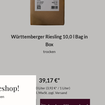
Württemberger Riesling 10,0 l Bag in
Box
trocken
39,17 €*
eshop!
für
10 Liter
(3,92 €* / 1 Liter)
inkl. MwSt. zzgl. Versand
den
r zu reduzieren.
 benutze die Schaltflächen um die Anzahl zu erhöhen oder
Produkt Anzahl: Gib den gewünschten Wert ein oder b