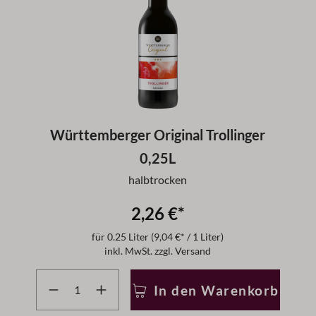
Württemberger Original Trollinger
0,25L
halbtrocken
2,26 €*
für
0.25 Liter
(9,04 €* / 1 Liter)
inkl. MwSt. zzgl. Versand
r benutze die Schaltflächen um die Anzahl zu erhöhen ode
Produkt Anzahl: Gib den gewünschten Wert ein oder
In den Warenkorb