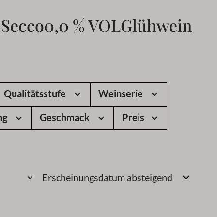
 Secco
0,0 % VOL
Glühwein
Qualitätsstufe
Weinserie
ng
Geschmack
Preis