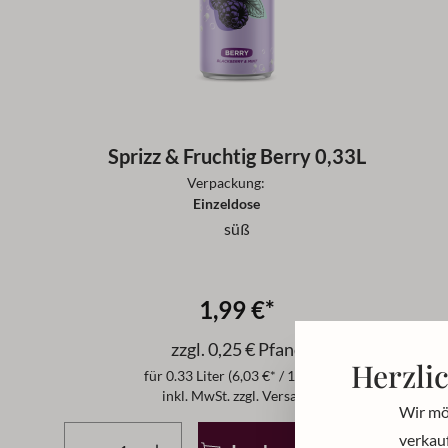
Sprizz & Fruchtig Berry 0,33L
Verpackung:
Einzeldose
süß
1,99 €*
zzgl. 0,25 € Pfand
Herzli
für
0.33 Liter
(6,03 €* / 1 Liter)
inkl. MwSt. zzgl. Versand
Wir mö
Produkt Anzahl: Gib den gewünschten Wert ein ode
verkauf