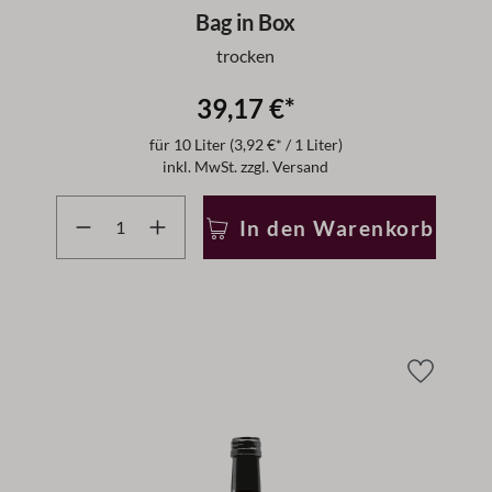
Bag in Box
trocken
39,17 €*
für
10 Liter
(3,92 €* / 1 Liter)
inkl. MwSt. zzgl. Versand
r benutze die Schaltflächen um die Anzahl zu erhöhen ode
Produkt Anzahl: Gib den gewünschten Wert ein oder
In den Warenkorb