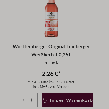
Württemberger Original Lemberger
Weißherbst 0,25L
feinherb
2,26 €*
für
0.25 Liter
(9,04 €* / 1 Liter)
inkl. MwSt. zzgl. Versand
r zu reduzieren.
 benutze die Schaltflächen um die Anzahl zu erhöhen oder
Produkt Anzahl: Gib den gewünschten Wert ein oder b
In den Warenkorb