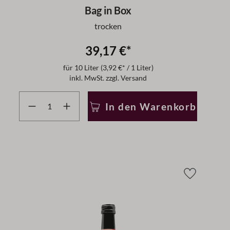
Bag in Box
trocken
39,17 €*
für
10 Liter
(3,92 €* / 1 Liter)
inkl. MwSt. zzgl. Versand
r zu reduzieren.
 benutze die Schaltflächen um die Anzahl zu erhöhen oder
Produkt Anzahl: Gib den gewünschten Wert ein oder b
In den Warenkorb