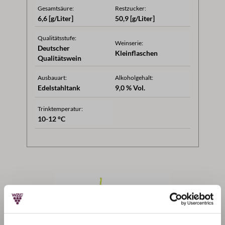
Gesamtsäure:
Restzucker:
6,6 [g/Liter]
50,9 [g/Liter]
Qualitätsstufe:
Weinserie:
Deutscher
Kleinflaschen
Qualitätswein
Ausbauart:
Alkoholgehalt:
Edelstahltank
9,0 % Vol.
Trinktemperatur:
10-12 °C