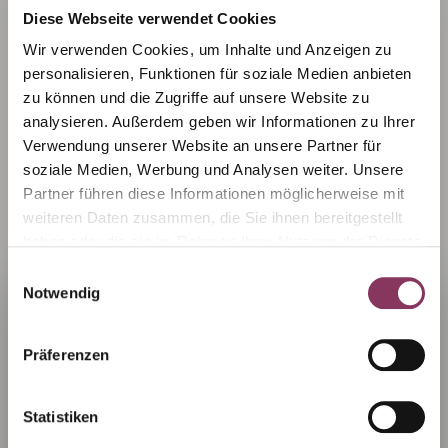
Diese Webseite verwendet Cookies
Wir verwenden Cookies, um Inhalte und Anzeigen zu
Charakteristik:
personalisieren, Funktionen für soziale Medien anbieten
zu können und die Zugriffe auf unsere Website zu
Leicht gekühlt ein fruchtiges und süßes Erlebnis.
analysieren. Außerdem geben wir Informationen zu Ihrer
Diese intensive rote, nach Flieder duftende
Verwendung unserer Website an unsere Partner für
Rotwein verbindet weiche, samtige Strukturen
soziale Medien, Werbung und Analysen weiter. Unsere
aus Himbeeren, Erdbeeren und süßen Kirschen
Partner führen diese Informationen möglicherweise mit
sowie Holunder zu einem eleganten Wein mit
weiteren Daten zusammen, die Sie ihnen bereitgestellt
deutlicher Restsüße.
haben oder die sie im Rahmen Ihrer Nutzung der Dienste
gesammelt haben.
Herzlich willkommen in unserem Onlineshop!
Einwilligungsauswahl
Anlass:
Notwendig
Wir möchten sicherstellen, dass unsere Produkte nur an
volljährige Kunden verkauft werden. Daher benötigen wir
Eigentlich ist es ganz einfach: Wenn ein Wein
eine kurze Altersbestätigung.
schmeckt, passt er zu jeder Gelegenheit. Seinen
Präferenzen
vollen Genuss entfaltet der Wein aber erst beim
Ich bin unter 18 Jahre alt
richtigen Anlass. Ein gut abgestimmter Wein
unterstreicht die Atmosphäre eines Ereignisses –
Statistiken
Ich bin über 18 Jahre alt
sei es ein festliches Abendessen, ein entspanntes