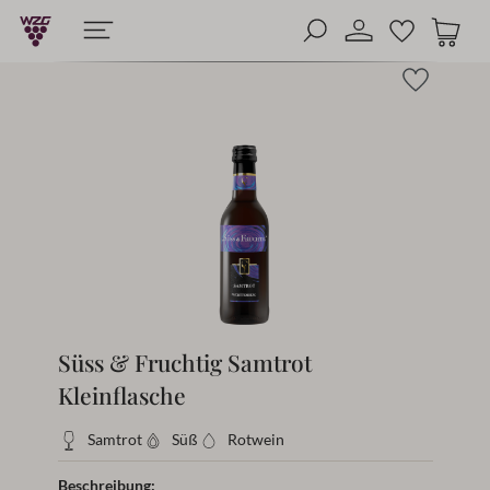
alt springen
enommen)
Lieferung in 1-3 Werktagen
Versandkostenfrei bei Bestellungen ab 
Süss & Fruchtig Samtrot
Kleinflasche
Samtrot
Süß
Rotwein
Beschreibung: