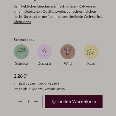
Sein lieblicher Geschmack macht diesen Rotwein zu
einem Deutschen Qualitätswein, der seinesgleichen
sucht. So passt er perfekt in unsere beliebte Weinserie
Süss & Fruchtig. Jetzt auch in der praktischen
Mehr dazu
Kleinflasche!
Schmeckt zu:
Gemüse
Desserts
Wild
Käse
2,26 €*
Inhalt:
0.25 Liter
(9,04 €* / 1 Liter)
Preise inkl. MwSt. zzgl. Versandkosten
Produkt Anzahl: Gib den gewünschten Wert ein oder benut
In den Warenkorb