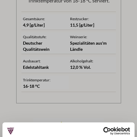
Trinktemperatur von 16-18 °C serviert.
Gesamtsäure:
Restzucker:
4,9 [g/Liter]
11,5 [g/Liter]
Qualitätsstufe:
Weinserie:
Deutscher
Spezialitäten aus'm
Qualitätswein
Ländle
Ausbauart:
Alkoholgehalt:
Edelstahltank
12,0 % Vol.
Trinktemperatur:
16-18 °C