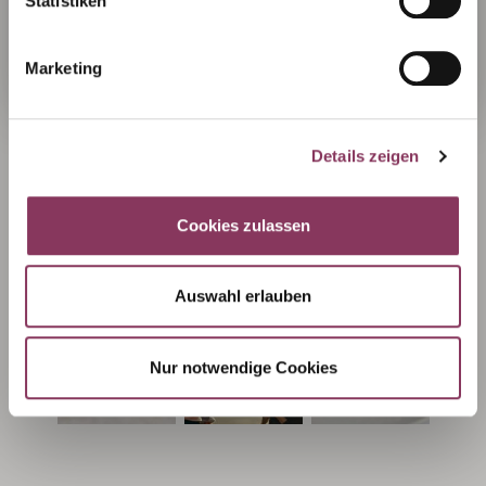
Statistiken
unterstreicht die Atmosphäre eines Ereignisses –
Ich bin über 18 Jahre alt
sei es ein festliches Abendessen, ein entspanntes
Beisammensein oder eine offizielle Feier. Euer
Marketing
ausgewählter Wein rundet diese Anlässe optimal
ab:
Details zeigen
Einfach so
Mit Freunden
Zum Essen
Cookies zulassen
Auswahl erlauben
Nur notwendige Cookies