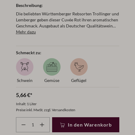
Beschreibung:
Die beliebten Württemberger Rebsorten Trollinger und
Lemberger geben dieser Cuvée Rot ihren aromatischen
Geschmack. Ausgebaut als Deutscher Qualitätswein
wird dieser Rotwein am besten bei einer
Mehr dazu
Trinktemperatur von 16-18 °C serviert.
Schmeckt zu:
Schwein
Gemüse
Geflügel
5,66 €*
Inhalt:
1 Liter
Preise inkl. MwSt. zzgl. Versandkosten
Produkt Anzahl: Gib den gewünschten Wert ein oder benut
In den Warenkorb