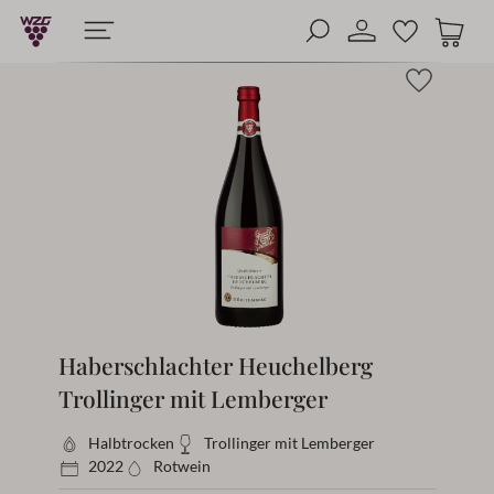
alt springen
enommen)
Lieferung in 1-3 Werktagen
Versandkostenfrei bei Bestellungen ab 5
Haberschlachter Heuchelberg
Trollinger mit Lemberger
Halbtrocken
Trollinger mit Lemberger
2022
Rotwein