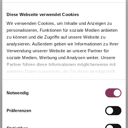
Diese Webseite verwendet Cookies
Wir verwenden Cookies, um Inhalte und Anzeigen zu
Charakteristik:
personalisieren, Funktionen für soziale Medien anbieten
zu können und die Zugriffe auf unsere Website zu
Dieser Trollinger mit Lemberger erfreut das Auge
analysieren. Außerdem geben wir Informationen zu Ihrer
durch sein kräftiges, leicht blaustichiges Rot. Das
Verwendung unserer Website an unsere Partner für
Aroma nach Johannisbeeren, Erdbeeren und
soziale Medien, Werbung und Analysen weiter. Unsere
Sauerkirschen präsentiert sich kräftig und
Partner führen diese Informationen möglicherweise mit
harmonisch. Auch der Duft vereint eine Palette
weiteren Daten zusammen, die Sie ihnen bereitgestellt
von roten Beeren.
haben oder die sie im Rahmen Ihrer Nutzung der Dienste
gesammelt haben.
Herzlich willkommen in unserem Onlineshop!
Einwilligungsauswahl
Anlass:
Notwendig
Wir möchten sicherstellen, dass unsere Produkte nur an
volljährige Kunden verkauft werden. Daher benötigen wir
Eigentlich ist es ganz einfach: Wenn ein Wein
eine kurze Altersbestätigung.
Präferenzen
schmeckt, passt er zu jeder Gelegenheit. Seinen
Ich bin unter 18 Jahre alt
vollen Genuss entfaltet der Wein aber erst beim
richtigen Anlass. Ein gut abgestimmter Wein