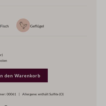
Fisch
Geflügel
er)
osten
ewünschten Wert ein oder benutze die Schaltflächen um di
In den Warenkorb
mer:
00061
|
Allergene: enthält Sulfite (O)