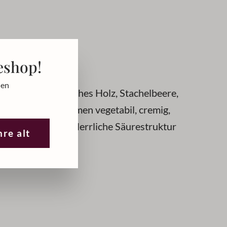
k:
eshop!
den
. In der Nase frisches Holz, Stachelbeere,
 Paprika. Am Gaumen vegetabil, cremig,
ere und Paprika. Herrliche Säurestruktur
hre alt