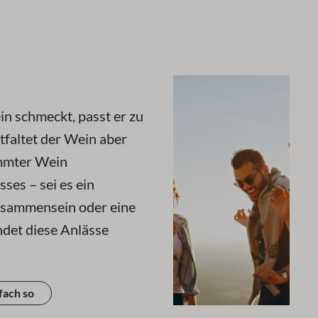
in schmeckt, passt er zu
tfaltet der Wein aber
immter Wein
ses – sei es ein
eisammensein oder eine
ndet diese Anlässe
fach so