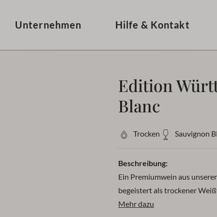
frei bei Bestellungen ab 50 € (Pfand ausgenommen)
Liefer
Unternehmen
Hilfe & Kontakt
Edition Wür
Blanc
Trocken
Sauvignon B
Beschreibung:
Ein Premiumwein aus unserer
begeistert als trockener Wei
serviert bei einer Trinktempe
Mehr dazu