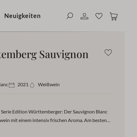
ung in 1-3 Werktagen
Neuigkeiten
ttemberg Sauvignon
lanc
2021
Weißwein
 Serie Edition Württemberger: Der Sauvignon Blanc
ßwein mit einem intensiv frischen Aroma. Am besten
ratur von 8-10 °C.