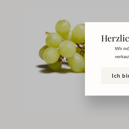
Herzli
Wir mö
verkauf
Ich bi