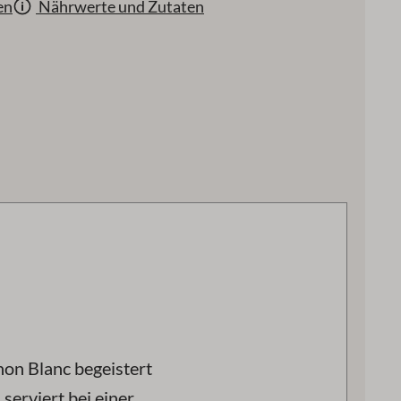
en
Nährwerte und Zutaten
on Blanc begeistert
serviert bei einer