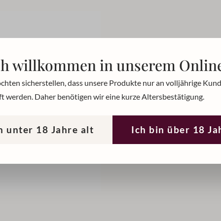
Charakteristi
ch willkommen in unserem Onlin
chten sicherstellen, dass unsere Produkte nur an volljährige Kun
Im Glas strahlendes gelb
t werden. Daher benötigen wir eine kurze Altersbestätigung.
Schnittlauch und Grüne
grasig, nach Johannisbe
n unter 18 Jahre alt
Ich bin über 18 Ja
mit langem Nachhall.