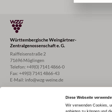
Württembergische Weingärtner-
Zentralgenossenschaft e. G.
Raiffeisenstraße 2
71696 Möglingen
Telefon:
+49(0) 7141 4866-0
Fax:
+49(0) 7141 4866-43
E-Mail:
info@wzg-weine.de
Diese Webseite verwende
Wir verwenden Cookies, um
anbieten zu können und di