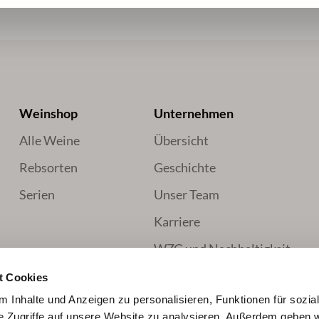
Weinshop
Unternehmen
Alle Weine
Übersicht
Rebsorten
Geschichte
Serien
Unser Team
Karriere
WZG und Nachhaltigkeit
t Cookies
 Inhalte und Anzeigen zu personalisieren, Funktionen für sozia
e Zugriffe auf unsere Website zu analysieren. Außerdem geben w