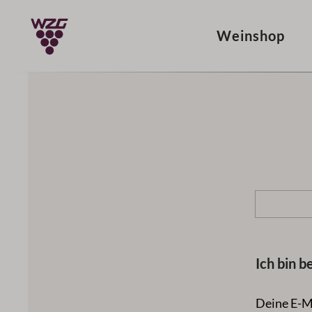
springen
Zur Hauptnavigation springen
Weinshop
Ich bin b
Deine E-M